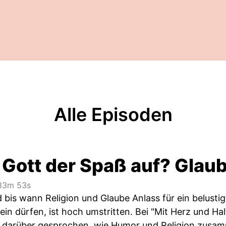
Alle Episoden
i Gott der Spaß auf? Gla
3m 53s
 bis wann Religion und Glaube Anlass für ein belusti
in dürfen, ist hoch umstritten. Bei "Mit Herz und H
ß darüber gesprochen, wie Humor und Religion zu