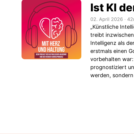
Ist KI d
02. April 2026
‧
42
„Künstliche Inte
treibt inzwische
Intelligenz als d
erstmals einen G
vorbehalten war:
prognostiziert un
werden, sondern a