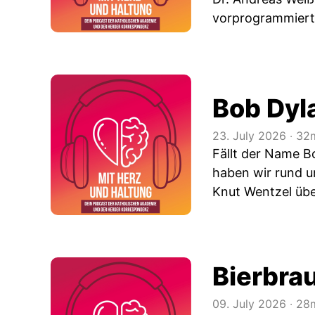
vorprogrammiert 
Bob Dyl
23. July 2026
‧
32m
Fällt der Name B
haben wir rund u
Knut Wentzel über
Bierbra
09. July 2026
‧
28m