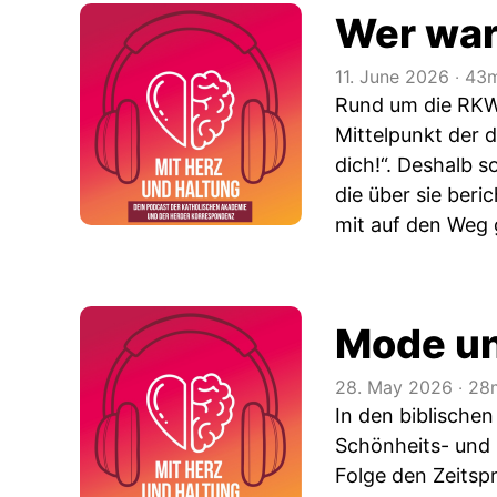
Wer war
11. June 2026
‧
43m
Rund um die RKW 
Mittelpunkt der 
dich!“. Deshalb s
die über sie ber
mit auf den Weg
Mode und
28. May 2026
‧
28m
In den biblische
Schönheits- und 
Folge den Zeitspr