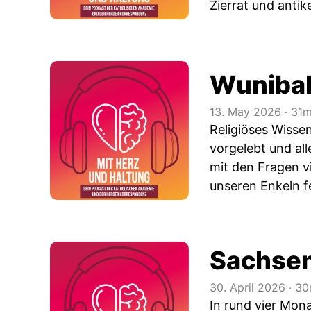
Zierrat und anti
Wunibal
13. May 2026
‧
31m
Religiöses Wisse
vorgelebt und all
mit den Fragen v
unseren Enkeln f
Sachsen
30. April 2026
‧
30
In rund vier Mon