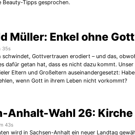
ke Beauty-Tipps gesprochen.
d Müller: Enkel ohne Got
 35s
n schwindet, Gottvertrauen erodiert – und das, obwo
es dafür getan hat, dass es nicht dazu kommt. Unser 
ieler Eltern und Großeltern auseinandergesetzt: Hab
ehlen, wenn Gott in ihrem Leben nicht vorkommt?
-Anhalt-Wahl 26: Kirche 
m 43s
aten wird in Sachsen-Anhalt ein neuer Landtag gewähl