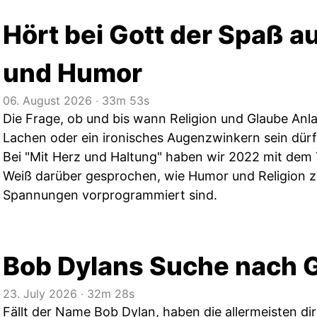
Hört bei Gott der Spaß a
und Humor
06. August 2026
‧
33m 53s
Die Frage, ob und bis wann Religion und Glaube Anlas
Lachen oder ein ironisches Augenzwinkern sein dürfe
Bei "Mit Herz und Haltung" haben wir 2022 mit dem
Weiß darüber gesprochen, wie Humor und Religio
Spannungen vorprogrammiert sind.
Bob Dylans Suche nach 
23. July 2026
‧
32m 28s
Fällt der Name Bob Dylan, haben die allermeisten dir