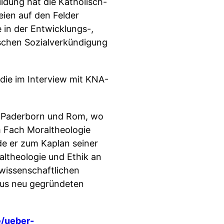
dung hat die Katholisch-
eien auf den Felder
 in der Entwicklungs-,
ischen Sozialverkündigung
udie im Interview mit KNA-
in Paderborn und Rom, wo
m Fach Moraltheologie
de er zum Kaplan seiner
raltheologie und Ethik an
lwissenschaftlichen
kus neu gegründeten
e/ueber-