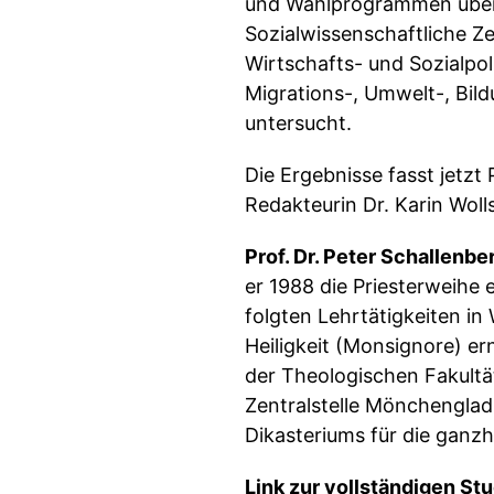
und Wahlprogrammen überz
Sozialwissenschaftliche Ze
Wirtschafts- und Sozialpo
Migrations-, Umwelt-, Bild
untersucht.
Die Ergebnisse fasst jetzt
Redakteurin Dr. Karin Wol
Prof. Dr. Peter Schallenbe
er 1988 die Priesterweihe
folgten Lehrtätigkeiten i
Heiligkeit (Monsignore) er
der Theologischen Fakultät
Zentralstelle Mönchenglad
Dikasteriums für die ganz
Link zur vollständigen St