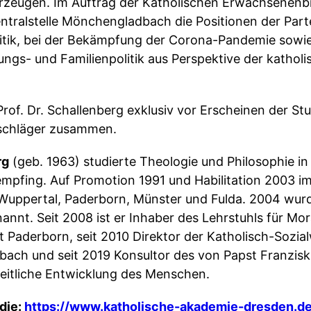
eugen. Im Auftrag der Katholischen Erwachsenenbil
ntralstelle Mönchengladbach die Positionen der Part
litik, bei der Bekämpfung der Corona-Pandemie sowie
ungs- und Familienpolitik aus Perspektive der kathol
 Prof. Dr. Schallenberg exklusiv vor Erscheinen der St
lschläger zusammen.
rg
(geb. 1963) studierte Theologie und Philosophie 
 empfing. Auf Promotion 1991 und Habilitation 2003 i
n Wuppertal, Paderborn, Münster und Fulda. 2004 wur
nannt. Seit 2008 ist er Inhaber des Lehrstuhls für Mo
 Paderborn, seit 2010 Direktor der Katholisch-Sozia
bach und seit 2019 Konsultor des von Papst Franzis
heitliche Entwicklung des Menschen.
udie:
https://www.katholische-akademie-dresden.d